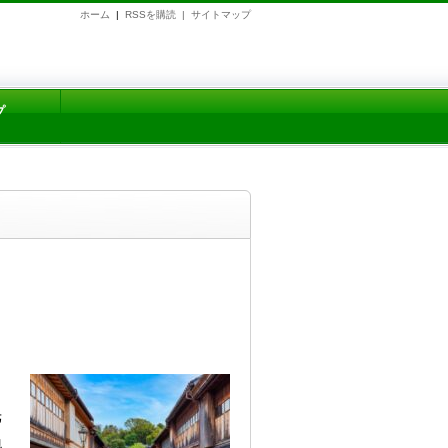
ホーム
|
RSSを購読 |
サイトマップ
プ
光
地