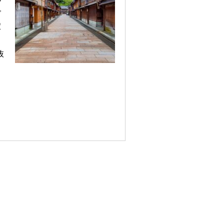
で
穴
抜