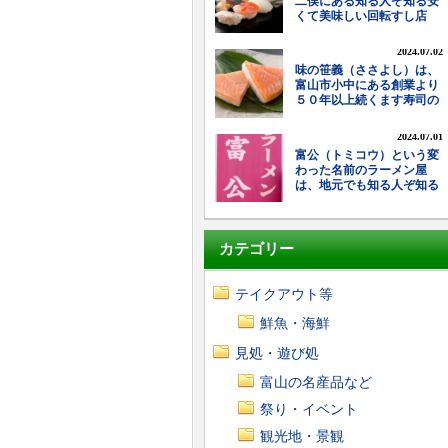
二俣にある知る人ぞ知る安
くて美味しい回転すし店
2024.07.02
味の笹義（ささよし）は、
富山市小中にある創業より
５０年以上続くます寿司の
老舗
2024.07.01
富公（トミコウ）という変
わった名前のラーメン屋
は、地元でも知る人ぞ知る
安くて美味しいと評判の老
舗ラーメン店
カテゴリー
テイクアウト等
鮮魚・海鮮
見処・遊び処
富山の名産品など
祭り・イベント
観光地・景観