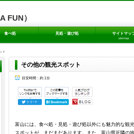
A FUN）
食べ処
見処・遊び処
サイトマッ
sitemap
ット
その他の観光スポット
目安時間：
約 1分
富山には、食べ処・見処・遊び処以外にも魅力的な観
スポットが、まだまだあります。また、富山県近隣の