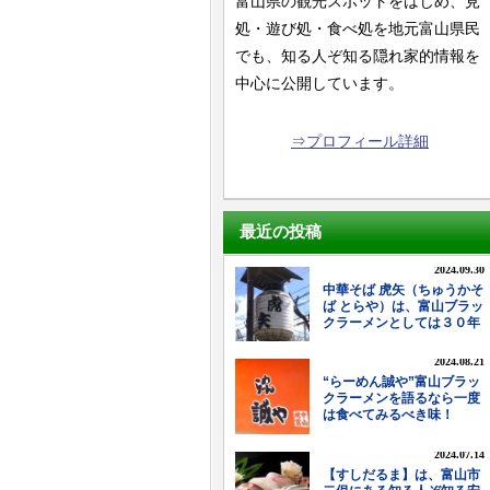
富山県の観光スポットをはじめ、見
処・遊び処・食べ処を地元富山県民
でも、知る人ぞ知る隠れ家的情報を
中心に公開しています。
⇒プロフィール詳細
最近の投稿
2024.09.30
中華そば 虎矢（ちゅうかそ
ば とらや）は、富山ブラッ
クラーメンとしては３０年
以上の老舗。
2024.08.21
“らーめん誠や”富山ブラッ
クラーメンを語るなら一度
は食べてみるべき味！
2024.07.14
【すしだるま】は、富山市